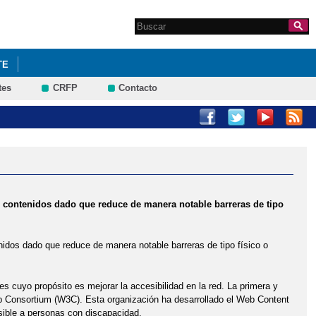
Search this site
Formulario de
búsqueda
TE
tes
CRFP
Contacto
DABLES
ELECCIONES AL CONSEJO ESCOLAR 2016
S
SEMANA CULTURAL 2017-18
 de contenidos dado que reduce de manera notable barreras de tipo
tenidos dado que reduce de manera notable barreras de tipo físico o
es cuyo propósito es mejorar la accesibilidad en la red. La primera y
eb Consortium (W3C). Esta organización ha desarrollado el Web Content
sible a personas con discapacidad.