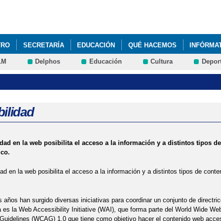
Pasar al
contenido
principal
TRO
SECRETARÍA
EDUCACIÓN
QUÉ HACEMOS
INFÓRMA
LM
Delphos
Educación
Cultura
Depor
AYUDAS LIBROS DE TEXTO CURSO 2018/2019
ALMUERZOS SALU
TO CURSO 2016/2017
PATRULLAS VERDES
PATRULLAS VERDE
bilidad
idad en la web posibilita el acceso a la información y a distintos tipos
ico.
dad en la web posibilita el acceso a la información y a distintos tipos de con
s años han surgido diversas iniciativas para coordinar un conjunto de directric
es la Web Accessibility Initiative (WAI), que forma parte del World Wide W
 Guidelines (WCAG) 1.0 que tiene como objetivo hacer el contenido web acce