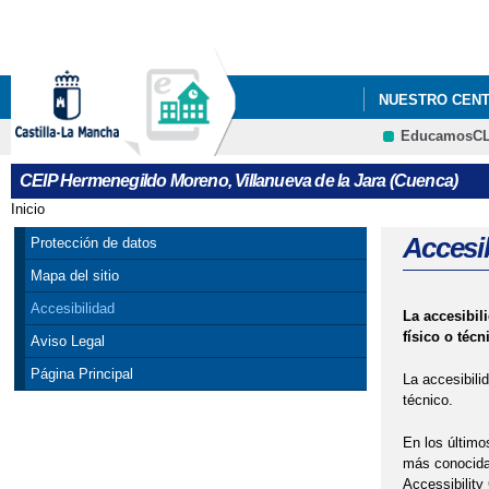
NUESTRO CEN
EducamosC
CONVOCATORIA 
CEIP Hermenegildo Moreno, Villanueva de la Jara (Cuenca)
LIBROS DE TEX
Inicio
Se encuentra usted aquí
Accesi
Protección de datos
Mapa del sitio
Accesibilidad
La accesibil
físico o técn
Aviso Legal
Página Principal
La accesibili
técnico.
En los último
más conocida 
Accessibility