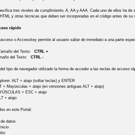
ifica tres niveles de cumplimiento, A, AA y AAA. Cada uno de ellos ha de a
HTML y otras técnicas que deben ser incorporadas en el código antes de su v
ceso rápido
acceso o Accesskey permite al usuario saltar de inmediato a una parte espec
 Tamaño del Texto:
CTRL +
amaño del Texto:
CTRL -
el tipo de navegador utilizado la forma de acceder a las teclas de acceso ráp
plorer: ALT + atajo (soltar teclas) y ENTER
LT + Mayúsculas + atajo (en versiones antiguas ALT + atajo)
YÚSCULAS + ESC + atajo
T + atajo
dos en este Portal:
 de datos
Inicio
tio