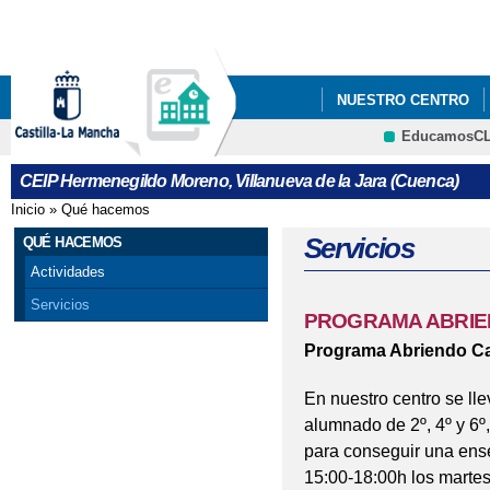
Pa
co
pri
NUESTRO CENTRO
EducamosC
CONVOCATORIA AYUDA
CRFP
CEIP Hermenegildo Moreno, Villanueva de la Jara (Cuenca)
ELECCIONES AL CON
Inicio
»
Qué hacemos
Se encuentra usted aquí
PATRULLAS VERDES
Servicios
QUÉ HACEMOS
Actividades
Servicios
PROGRAMA ABRIE
Programa Abriendo Ca
En nuestro centro se ll
alumnado de 2º, 4º y 6º
para conseguir una ense
15:00-18:00h los martes