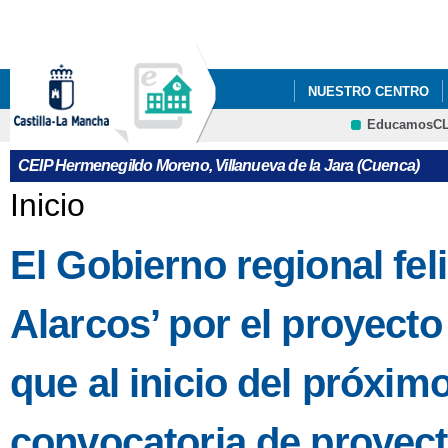
Pa
co
pri
NUESTRO CENTRO
EducamosC
CONVOCATORIA AYUDA
CRFP
CEIP Hermenegildo Moreno, Villanueva de la Jara (Cuenca)
ELECCIONES AL CON
Se encuentra usted aquí
Inicio
PATRULLAS VERDES
El Gobierno regional feli
Alarcos’ por el proyect
que al inicio del próxim
convocatoria de proyec