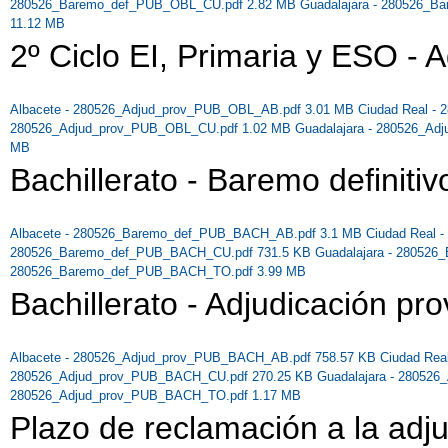
280526_Baremo_def_PUB_OBL_CU.pdf 2.82 MB
Guadalajara - 280526_
11.12 MB
2º Ciclo EI, Primaria y ESO - A
Albacete - 280526_Adjud_prov_PUB_OBL_AB.pdf 3.01 MB
Ciudad Real -
280526_Adjud_prov_PUB_OBL_CU.pdf 1.02 MB
Guadalajara - 280526_A
MB
Bachillerato - Baremo definitiv
Albacete - 280526_Baremo_def_PUB_BACH_AB.pdf 3.1 MB
Ciudad Real
280526_Baremo_def_PUB_BACH_CU.pdf 731.5 KB
Guadalajara - 28052
280526_Baremo_def_PUB_BACH_TO.pdf 3.99 MB
Bachillerato - Adjudicación pro
Albacete - 280526_Adjud_prov_PUB_BACH_AB.pdf 758.57 KB
Ciudad Re
280526_Adjud_prov_PUB_BACH_CU.pdf 270.25 KB
Guadalajara - 28052
280526_Adjud_prov_PUB_BACH_TO.pdf 1.17 MB
Plazo de reclamación a la adj