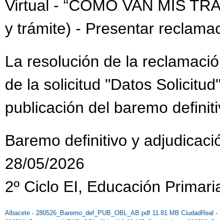
Virtual - “CÓMO VAN MIS TRÁMI
y trámite) - Presentar reclama
La resolución de la reclamació
de la solicitud "Datos Solicitu
publicación del baremo definiti
Baremo definitivo y adjudicaci
28/05/2026
2º Ciclo EI, Educación Primari
Albacete - 280526_Baremo_def_PUB_OBL_AB.pdf 11.81 MB
CiudadReal 