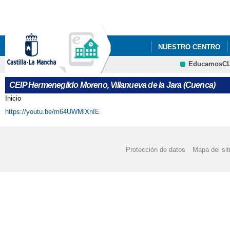
Pa
co
pri
NUESTRO CENTRO
EducamosC
CONVOCATORIA AYUDA
CRFP
CEIP Hermenegildo Moreno, Villanueva de la Jara (Cuenca)
ELECCIONES AL CON
Inicio
Se encuentra usted aquí
https://youtu.be/m64UWMlXnIE
PATRULLAS VERDES
Protección de datos
Mapa del sit