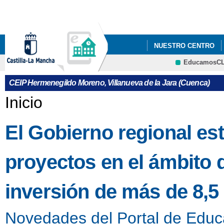
Pa
co
pri
NUESTRO CENTRO
EducamosC
CONVOCATORIA AYUDA
CRFP
CEIP Hermenegildo Moreno, Villanueva de la Jara (Cuenca)
ELECCIONES AL CON
Se encuentra usted aquí
Inicio
PATRULLAS VERDES
El Gobierno regional es
proyectos en el ámbito
inversión de más de 8,5
Novedades del Portal de Educ