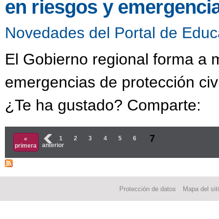
en riesgos y emergencia
Novedades del Portal de Educ
El Gobierno regional forma a 
emergencias de protección civ
¿Te ha gustado? Comparte:
Páginas
7
‹
1
2
3
4
5
6
«
anterior
primera
Protección de datos
Mapa del sit