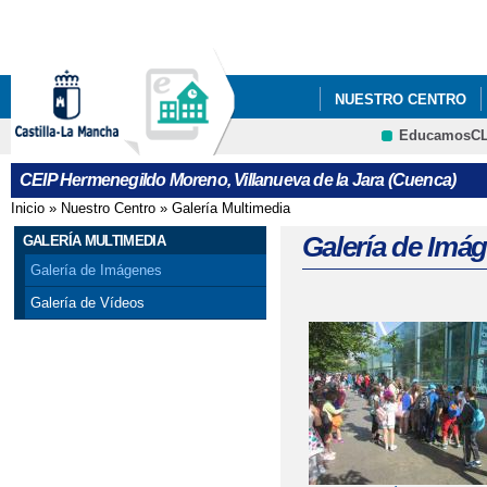
Pa
co
pri
NUESTRO CENTRO
EducamosC
CONVOCATORIA AYUDA
CRFP
CEIP Hermenegildo Moreno, Villanueva de la Jara (Cuenca)
ELECCIONES AL CON
Inicio
»
Nuestro Centro
»
Galería Multimedia
Se encuentra usted aquí
PATRULLAS VERDES
Galería de Imá
GALERÍA MULTIMEDIA
Galería de Imágenes
Galería de Vídeos
Páginas